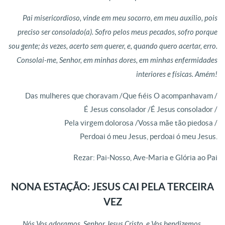
Pai misericordioso, vinde em meu socorro, em meu auxílio, pois
preciso ser consolado(a). Sofro pelos meus pecados, sofro porque
sou gente; às vezes, acerto sem querer, e, quando quero acertar, erro.
Consolai-me, Senhor, em minhas dores, em minhas enfermidades
interiores e físicas. Amém!
Das mulheres que choravam /Que fiéis O acompanhavam /
É Jesus consolador /É Jesus consolador /
Pela virgem dolorosa /Vossa mãe tão piedosa /
Perdoai ó meu Jesus, perdoai ó meu Jesus.
Rezar: Pai-Nosso, Ave-Maria e Glória ao Pai
NONA ESTAÇÃO: JESUS CAI PELA TERCEIRA
VEZ
Nós Vos adoramos, Senhor Jesus Cristo, e Vos bendizemos,