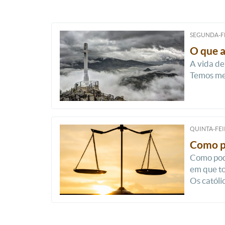
SEGUNDA-FE
O que a
A vida de
Temos med
QUINTA-FEI
Como po
Como pode
em que to
Os católi