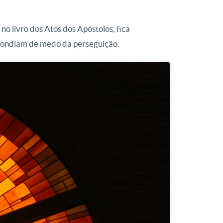
o livro dos Atos dos Apóstolos, fica
scondiam de medo da perseguição.