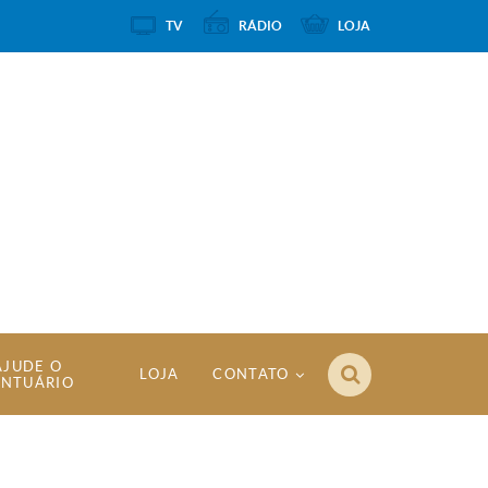
TV
RÁDIO
LOJA
AJUDE O
LOJA
CONTATO
ANTUÁRIO