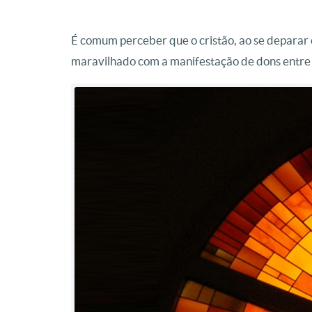
É comum perceber que o cristão, ao se deparar c
maravilhado com a manifestação de dons entre