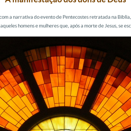
om a narrativa do evento de Pentecostes retratada na Bíblia, n
 aqueles homens e mulheres que, após a morte de Jesus, se e