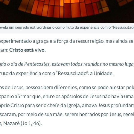
vela um segredo extraordinário como fruto da experiência com o “Ressuscitado”:
m experimentado a graça e a força da ressurreição, mas ainda 
vam:
Cristo está vivo.
do o dia de Pentecostes, estavam todos reu­nidos no mesmo lugar”
ruto da experiência com o “Ressuscitado”: a Unidade.
os de Jesus, pessoas bem diferentes, como se pode atestar p
spanto afirmar que, entre os apóstolos de Jesus não havia uma
óprio Cristo para ser o chefe da Igreja, amava Jesus profund
 buscaram, por meio de sua mãe, serem honrados por Jesus, rec
, Nazaré (Jo 1, 46).