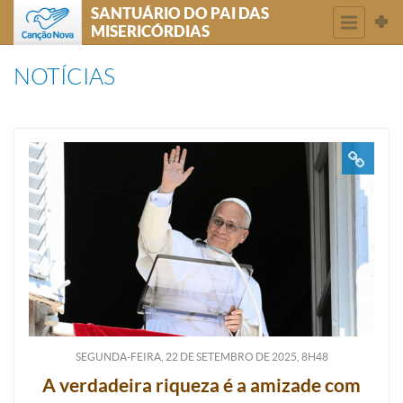
SANTUÁRIO DO PAI DAS
MISERICÓRDIAS
NOTÍCIAS
SEGUNDA-FEIRA, 22
DE
SETEMBRO
DE
2025, 8H48
A verdadeira riqueza é a amizade com