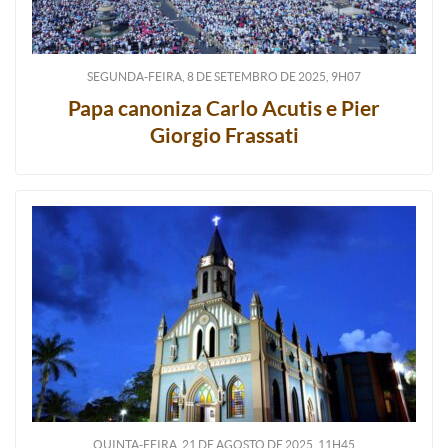
SEGUNDA-FEIRA, 8
DE
SETEMBRO
DE
2025, 9H07
Papa canoniza Carlo Acutis e Pier
Giorgio Frassati
QUINTA-FEIRA, 21
DE
AGOSTO
DE
2025, 11H45