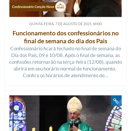
QUINTA-FEIRA, 7
DE
AGOSTO
DE
2025, 8H00
Funcionamento dos confessionários no
final de semana do dia dos Pais
Confessionário ficará fechado no final de semana do
Dia dos Pais, 09 e 10/08. Após o final de semana, as
confissões retornarão na terça-feira (12/08), quando
abrirá em seu horário normal de funcionamento.
Confira os horários de atendimento de...