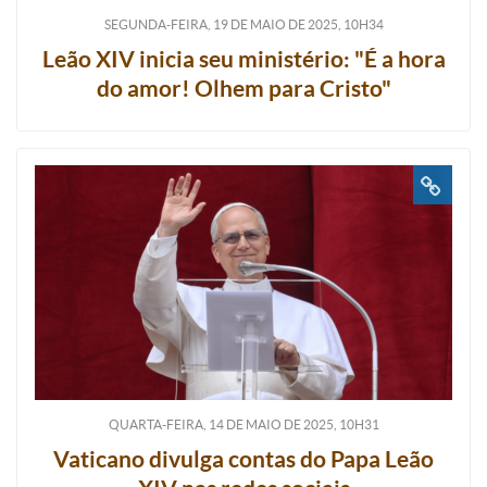
SEGUNDA-FEIRA, 19
DE
MAIO
DE
2025, 10H34
Leão XIV inicia seu ministério: "É a hora
do amor! Olhem para Cristo"
QUARTA-FEIRA, 14
DE
MAIO
DE
2025, 10H31
Vaticano divulga contas do Papa Leão