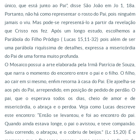
único, que está junto ao Pai”, disse São João em Jo 1, 18a.
Portanto, não há como representar o rosto do Pai, pois ninguém
jamais o viu. Mas pode-se representá-lo a partir da revelação
que Cristo nos fez. Após um longo estudo, escolhemos a
Parábola do Filho Pródigo ( Lucas 15,11-32) pois além de ser
uma parábola riquíssima de detalhes, expressa a misericórdia
do Pai de uma forma muito profunda.
O Mosaico possui a arte elaborada pela Irmã Patrícia de Souza,
que narra o momento do encontro entre o pai e o filho. O filho,
ao cair em si mesmo, enfim retorna à casa do Pai. Ele ajoelha-se
aos pés do Pai, arrependido, em posição de pedido de perdão. O
pai, que o esperava todos os dias, cheio de amor e de
misericórdia, o abraça e o perdoa. Veja como Lucas descreve
este encontro: “Então se levantou, e foi ao encontro do pai.
Quando ainda estava longe, o pai o avistou, e teve compaixão.
Saiu correndo, o abraçou, e o cobriu de beijos.” (Lc 15,20) É o