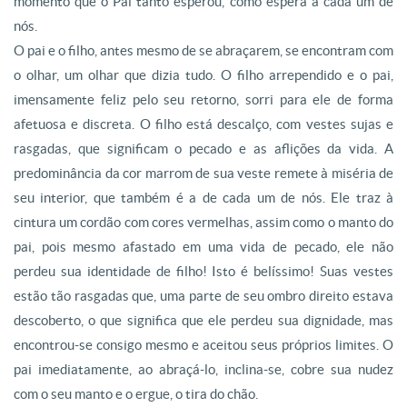
momento que o Pai tanto esperou, como espera a cada um de
nós.
O pai e o filho, antes mesmo de se abraçarem, se encontram com
o olhar, um olhar que dizia tudo. O filho arrependido e o pai,
imensamente feliz pelo seu retorno, sorri para ele de forma
afetuosa e discreta. O filho está descalço, com vestes sujas e
rasgadas, que significam o pecado e as aflições da vida. A
predominância da cor marrom de sua veste remete à miséria de
seu interior, que também é a de cada um de nós. Ele traz à
cintura um cordão com cores vermelhas, assim como o manto do
pai, pois mesmo afastado em uma vida de pecado, ele não
perdeu sua identidade de filho! Isto é belíssimo! Suas vestes
estão tão rasgadas que, uma parte de seu ombro direito estava
descoberto, o que significa que ele perdeu sua dignidade, mas
encontrou-se consigo mesmo e aceitou seus próprios limites. O
pai imediatamente, ao abraçá-lo, inclina-se, cobre sua nudez
com o seu manto e o ergue, o tira do chão.