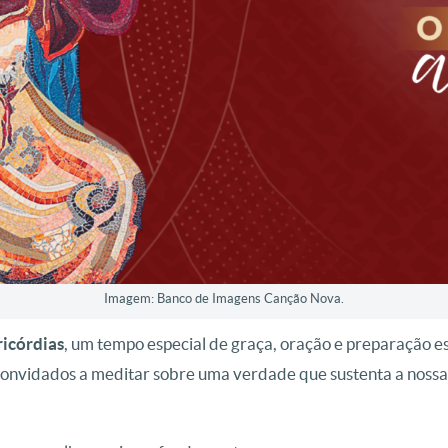
Imagem: Banco de Imagens Canção Nova.
icórdias
, um tempo especial de graça, oração e preparação es
convidados a meditar sobre uma verdade que sustenta a nossa 