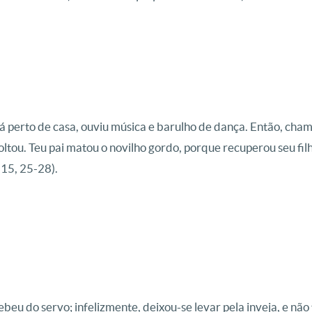
 já perto de casa, ouviu música e barulho de dança. Então, ch
tou. Teu pai matou o novilho gordo, porque recuperou seu filho
c 15, 25-28).
ebeu do servo; infelizmente, deixou-se levar pela inveja, e não