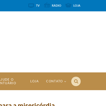
TV
RÁDIO
LOJA
AJUDE O
LOJA
CONTATO
ANTUÁRIO
para a misericórdia