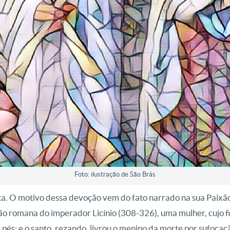
Foto: ilustração de São Brás
a. O motivo dessa devoção vem do fato narrado na sua Paixão
ição romana do imperador Licínio (308-326), uma mulher, cujo 
 pés; e o santo, rezando, livrou o menino da morte por sufocaç