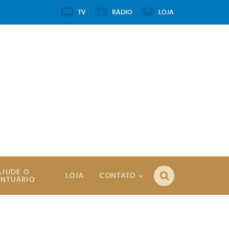
TV
RÁDIO
LOJA
AJUDE O
LOJA
CONTATO
ANTUÁRIO