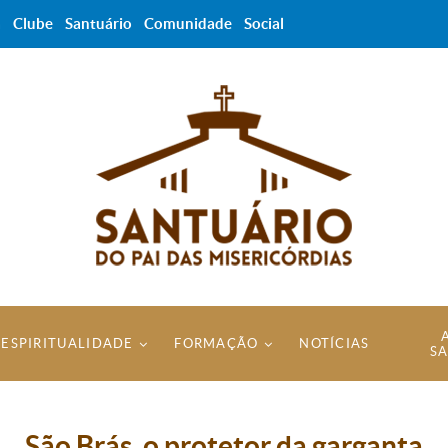
a
Clube
Santuário
Comunidade
Social
ESPIRITUALIDADE
FORMAÇÃO
NOTÍCIAS
S
São Brás, o protetor da garganta