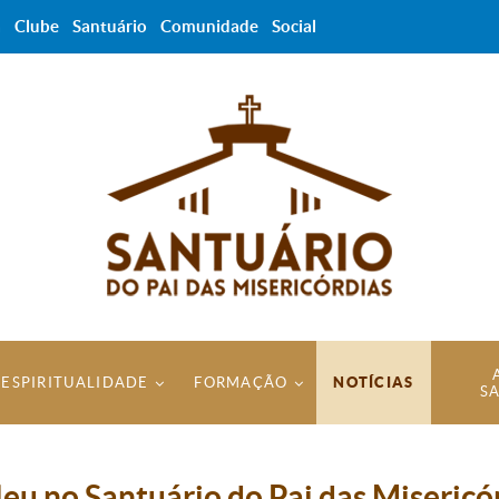
a
Clube
Santuário
Comunidade
Social
ESPIRITUALIDADE
FORMAÇÃO
NOTÍCIAS
S
leu no Santuário do Pai das Misericó