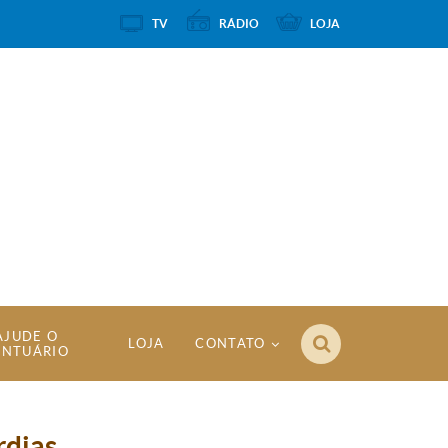
TV
RÁDIO
LOJA
AJUDE O
LOJA
CONTATO
ANTUÁRIO
rdias