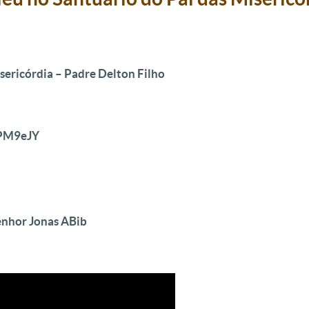
sericórdia – Padre Delton Filho
zPM9eJY
enhor Jonas ABib