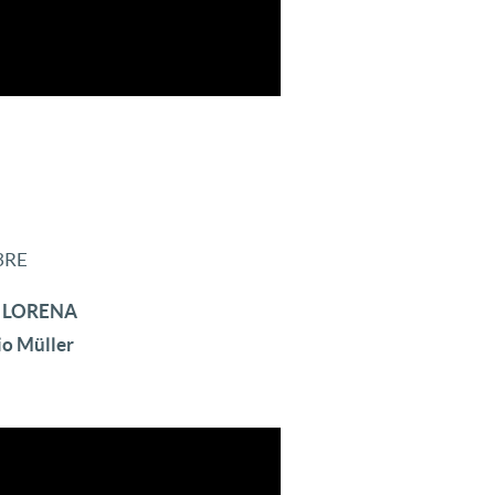
3RE
E LORENA
io Müller