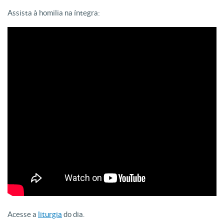
Assista à homilia na íntegra:
Acesse a
liturgia
do dia.