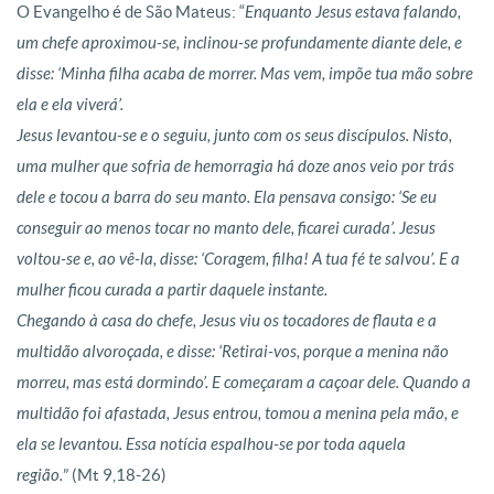
O Evangelho é de São Mateus: “
Enquanto Jesus estava falando,
um chefe aproximou-se, inclinou-se profundamente diante dele, e
disse: ‘Minha filha acaba de morrer. Mas vem, impõe tua mão sobre
ela e ela viverá’.
Jesus levantou-se e o seguiu, junto com os seus discípulos. Nisto,
uma mulher que sofria de hemorragia há doze anos veio por trás
dele e tocou a barra do seu manto. Ela pensava consigo: ‘Se eu
conseguir ao menos tocar no manto dele, ficarei curada’. Jesus
voltou-se e, ao vê-la, disse: ‘Coragem, filha! A tua fé te salvou’. E a
mulher ficou curada a partir daquele instante.
Chegando à casa do chefe, Jesus viu os tocadores de flauta e a
multidão alvoroçada, e disse: ‘Retirai-vos, porque a menina não
morreu, mas está dormindo’. E começaram a caçoar dele. Quando a
multidão foi afastada, Jesus entrou, tomou a menina pela mão, e
ela se levantou. Essa notícia espalhou-se por toda aquela
região.
” (Mt 9,18-26)