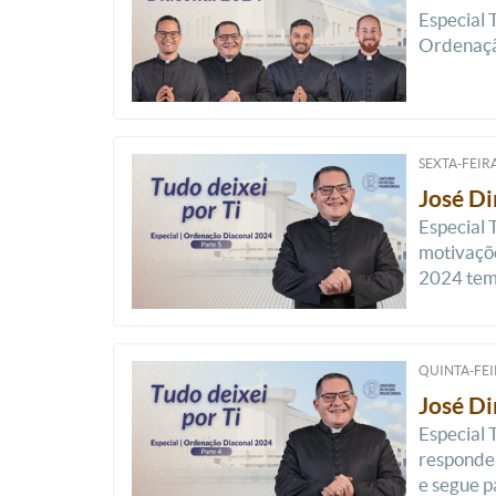
Especial 
Ordenação
SEXTA-FEIRA
José Di
Especial 
motivaçõ
2024 tem 
QUINTA-FEI
José Di
Especial 
responden
e segue pa