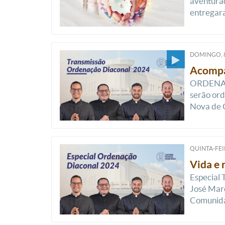
aventurad
entregara
DOMINGO, 
Acompan
ORDENAÇÃO
serão ord
Nova de C
QUINTA-FEI
Vida e 
Especial 
José Marc
Comunida