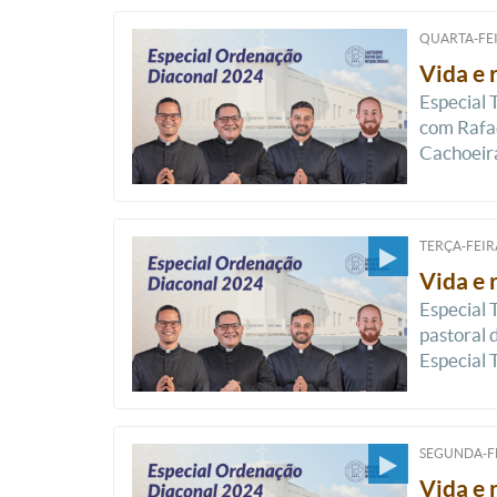
QUARTA-FEI
Vida e 
Especial 
com Rafae
Cachoeira
TERÇA-FEIRA
Vida e 
Especial 
pastoral 
Especial 
SEGUNDA-FE
Vida e 