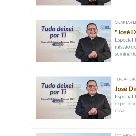
QUARTA-FEI
"José D
Especial 
missão de
seminário.
TERÇA-FEIRA
José Di
Especial 
experiênc
essa...
SEGUNDA-FE