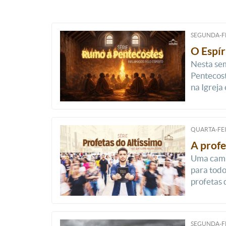
SEGUNDA-FE
O Espír
Nesta sem
Pentecost
na Igreja 
QUARTA-FEI
A profe
Uma camin
para todo
profetas d
SEGUNDA-FE