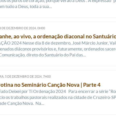
os os puros de coração, porque verão a Deus”. A expressão “
m tudo a Deus, toda a sua...
8
DE
DEZEMBRO
DE
2024, 0H00
he, ao vivo, a ordenação diaconal no Santuário
 2024 Nesse dia 8 de dezembro, José Márcio Junior, Valdei
enados diáconos provisórios e, futuramente, ordenados sac
omunicação, direto do Santuário do Pai das...
RA, 5
DE
DEZEMBRO
DE
2024, 7H00
rotina no Seminário Canção Nova | Parte 4
Tudo Deixei por Ti Ordenação 2024 Para encerrar a série “Ro
io os trabalhos pastorais realizados na cidade de Cruzeiro-S
de Canção Nova. Na...