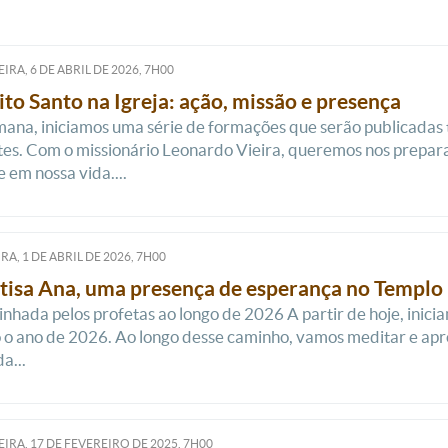
IRA, 6
DE
ABRIL
DE
2026, 7H00
ito Santo na Igreja: ação, missão e presença
ana, iniciamos uma série de formações que serão publicadas t
es. Com o missionário Leonardo Vieira, queremos nos prepara
e em nossa vida....
RA, 1
DE
ABRIL
DE
2026, 7H00
tisa Ana, uma presença de esperança no Templo
hada pelos profetas ao longo de 2026 A partir de hoje, iniciam
 o ano de 2026. Ao longo desse caminho, vamos meditar e ap
a...
IRA, 17
DE
FEVEREIRO
DE
2025, 7H00