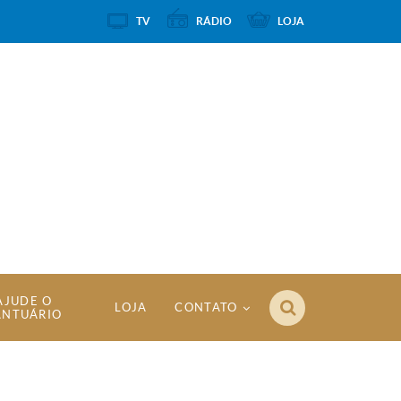
TV
RÁDIO
LOJA
AJUDE O
LOJA
CONTATO
ANTUÁRIO