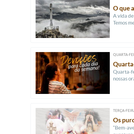
O que a
A vida de
Temos med
QUARTA-FEI
Quarta-
Quarta-fe
nossas or
TERÇA-FEIRA
Os puro
“Bem-aven